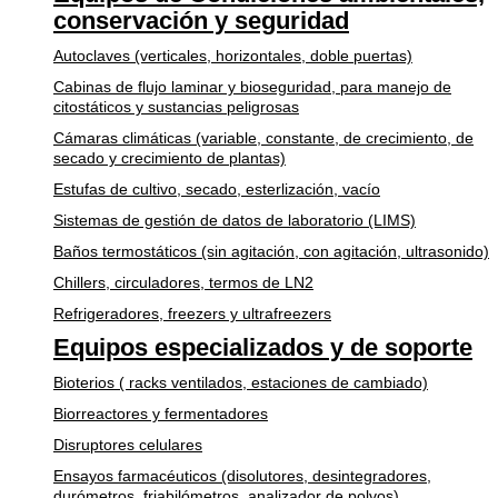
conservación y seguridad
Autoclaves (verticales, horizontales, doble puertas)
Cabinas de flujo laminar y bioseguridad, para manejo de
citostáticos y sustancias peligrosas
Cámaras climáticas (variable, constante, de crecimiento, de
secado y crecimiento de plantas)
Estufas de cultivo, secado, esterlización, vacío
Sistemas de gestión de datos de laboratorio (LIMS)
Baños termostáticos (sin agitación, con agitación, ultrasonido)
Chillers, circuladores, termos de LN2
Refrigeradores, freezers y ultrafreezers
Equipos especializados y de soporte
Bioterios ( racks ventilados, estaciones de cambiado)
Biorreactores y fermentadores
Disruptores celulares
Ensayos farmacéuticos (disolutores, desintegradores,
durómetros, friabilómetros, analizador de polvos)