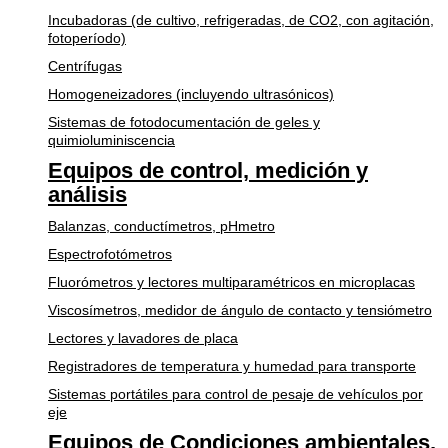
Incubadoras (de cultivo, refrigeradas, de CO2, con agitación,
fotoperíodo)
Centrífugas
Homogeneizadores (incluyendo ultrasónicos)
Sistemas de fotodocumentación de geles y
quimioluminiscencia
Equipos de control, medición y
análisis
Balanzas, conductímetros, pHmetro
Espectrofotómetros
Fluorómetros y lectores multiparamétricos en microplacas
Viscosímetros, medidor de ángulo de contacto y tensiómetro
Lectores y lavadores de placa
Registradores de temperatura y humedad para transporte
Sistemas portátiles para control de pesaje de vehículos por
eje
Equipos de Condiciones ambientales,