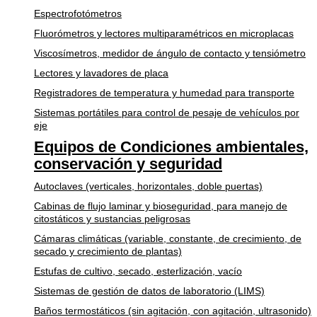
Espectrofotómetros
Fluorómetros y lectores multiparamétricos en microplacas
Viscosímetros, medidor de ángulo de contacto y tensiómetro
Lectores y lavadores de placa
Registradores de temperatura y humedad para transporte
Sistemas portátiles para control de pesaje de vehículos por
eje
Equipos de Condiciones ambientales,
conservación y seguridad
Autoclaves (verticales, horizontales, doble puertas)
Cabinas de flujo laminar y bioseguridad, para manejo de
citostáticos y sustancias peligrosas
Cámaras climáticas (variable, constante, de crecimiento, de
secado y crecimiento de plantas)
Estufas de cultivo, secado, esterlización, vacío
Sistemas de gestión de datos de laboratorio (LIMS)
Baños termostáticos (sin agitación, con agitación, ultrasonido)