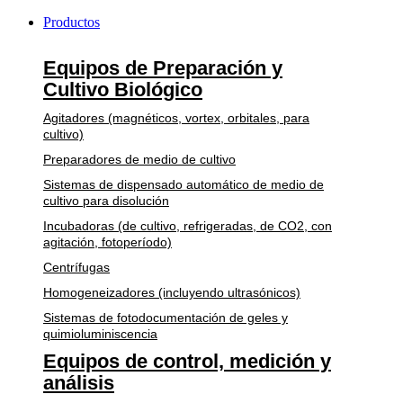
Productos
Equipos de Preparación y
Cultivo Biológico
Agitadores (magnéticos, vortex, orbitales, para
cultivo)
Preparadores de medio de cultivo
Sistemas de dispensado automático de medio de
cultivo para disolución
Incubadoras (de cultivo, refrigeradas, de CO2, con
agitación, fotoperíodo)
Centrífugas
Homogeneizadores (incluyendo ultrasónicos)
Sistemas de fotodocumentación de geles y
quimioluminiscencia
Equipos de control, medición y
análisis