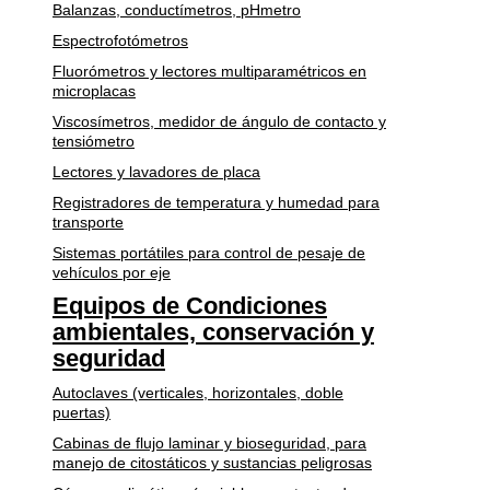
Balanzas, conductímetros, pHmetro
Espectrofotómetros
Fluorómetros y lectores multiparamétricos en
microplacas
Viscosímetros, medidor de ángulo de contacto y
tensiómetro
Lectores y lavadores de placa
Registradores de temperatura y humedad para
transporte
Sistemas portátiles para control de pesaje de
vehículos por eje
Equipos de Condiciones
ambientales, conservación y
seguridad
Autoclaves (verticales, horizontales, doble
puertas)
Cabinas de flujo laminar y bioseguridad, para
manejo de citostáticos y sustancias peligrosas