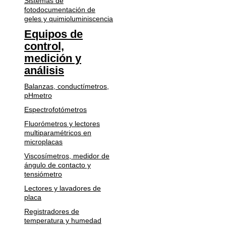
Sistemas de
fotodocumentación de
geles y quimioluminiscencia
Equipos de
control,
medición y
análisis
Balanzas, conductímetros,
pHmetro
Espectrofotómetros
Fluorómetros y lectores
multiparamétricos en
microplacas
Viscosímetros, medidor de
ángulo de contacto y
tensiómetro
Lectores y lavadores de
placa
Registradores de
temperatura y humedad