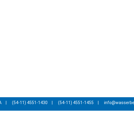
A
|
(54-11) 4551-1430
|
(54-11) 4551-1455
|
info@wasserb