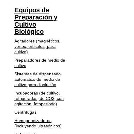
Equipos de
Preparación y
Cultivo
Biológico
Agitadores (magnéticos,
vortex, orbitales, para
cultivo)
Preparadores de medio de
cultivo
Sistemas de dispensado
automático de medio de
cultivo para disolución
Incubadoras (de cultivo,
refrigeradas, de CO2, con
agitación, fotoperíodo)
Centrífugas
Homogeneizadores
(incluyendo ultrasónicos)