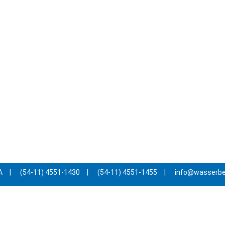
A
|
(54-11) 4551-1430
|
(54-11) 4551-1455
|
info@wasserb