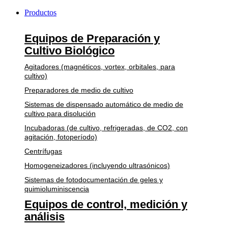
Productos
Equipos de Preparación y
Cultivo Biológico
Agitadores (magnéticos, vortex, orbitales, para
cultivo)
Preparadores de medio de cultivo
Sistemas de dispensado automático de medio de
cultivo para disolución
Incubadoras (de cultivo, refrigeradas, de CO2, con
agitación, fotoperíodo)
Centrífugas
Homogeneizadores (incluyendo ultrasónicos)
Sistemas de fotodocumentación de geles y
quimioluminiscencia
Equipos de control, medición y
análisis