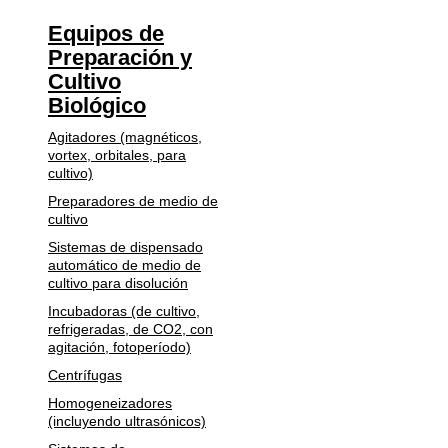
Equipos de
Preparación y
Cultivo
Biológico
Agitadores (magnéticos,
vortex, orbitales, para
cultivo)
Preparadores de medio de
cultivo
Sistemas de dispensado
automático de medio de
cultivo para disolución
Incubadoras (de cultivo,
refrigeradas, de CO2, con
agitación, fotoperíodo)
Centrífugas
Homogeneizadores
(incluyendo ultrasónicos)