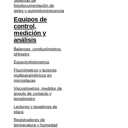
Sistemas de
fotodocumentación de
geles y quimioluminiscencia
Equipos de
control,
medición y
análisis
Balanzas, conductímetros,
pHmetro
Espectrofotómetros
Fluorómetros y lectores
multiparamétricos en
microplacas
Viscosímetros, medidor de
ángulo de contacto y
tensiómetro
Lectores y lavadores de
placa
Registradores de
temperatura y humedad