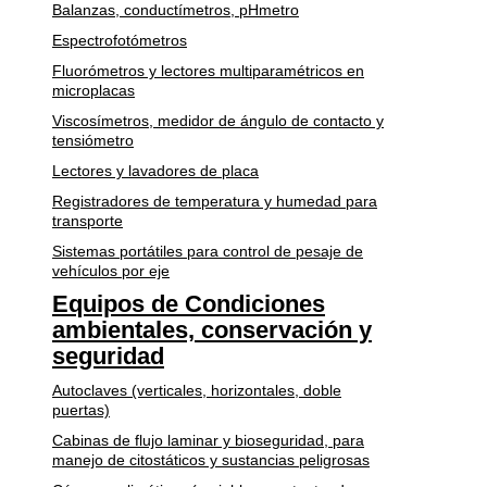
Balanzas, conductímetros, pHmetro
Espectrofotómetros
Fluorómetros y lectores multiparamétricos en
microplacas
Viscosímetros, medidor de ángulo de contacto y
tensiómetro
Lectores y lavadores de placa
Registradores de temperatura y humedad para
transporte
Sistemas portátiles para control de pesaje de
vehículos por eje
Equipos de Condiciones
ambientales, conservación y
seguridad
Autoclaves (verticales, horizontales, doble
puertas)
Cabinas de flujo laminar y bioseguridad, para
manejo de citostáticos y sustancias peligrosas