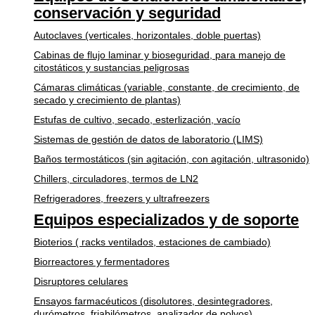
conservación y seguridad
Autoclaves (verticales, horizontales, doble puertas)
Cabinas de flujo laminar y bioseguridad, para manejo de
citostáticos y sustancias peligrosas
Cámaras climáticas (variable, constante, de crecimiento, de
secado y crecimiento de plantas)
Estufas de cultivo, secado, esterlización, vacío
Sistemas de gestión de datos de laboratorio (LIMS)
Baños termostáticos (sin agitación, con agitación, ultrasonido)
Chillers, circuladores, termos de LN2
Refrigeradores, freezers y ultrafreezers
Equipos especializados y de soporte
Bioterios ( racks ventilados, estaciones de cambiado)
Biorreactores y fermentadores
Disruptores celulares
Ensayos farmacéuticos (disolutores, desintegradores,
durómetros, friabilómetros, analizador de polvos)