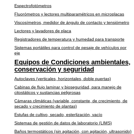
Espectrofotómetros
Fluorómetros y lectores multiparamétricos en microplacas
Viscosímetros, medidor de ángulo de contacto y tensiómetro
Lectores y lavadores de placa
Registradores de temperatura y humedad para transporte
Sistemas portátiles para control de pesaje de vehículos por
eje
Equipos de Condiciones ambientales,
conservación y seguridad
Autoclaves (verticales, horizontales, doble puertas)
Cabinas de flujo laminar y bioseguridad, para manejo de
citostáticos y sustancias peligrosas
Cámaras climáticas (variable, constante, de crecimiento, de
secado y crecimiento de plantas)
Estufas de cultivo, secado, esterlización, vacío
Sistemas de gestión de datos de laboratorio (LIMS)
Baños termostáticos (sin agitación, con agitación, ultrasonido)