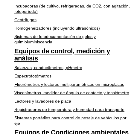
Incubadoras (de cultivo, refrigeradas, de CO2, con agitación,
fotoperíodo)
Centrífugas
Homogeneizadores (incluyendo ultrasónicos)
Sistemas de fotodocumentación de geles y
quimioluminiscencia
Equipos de control, medición y
análisis
Balanzas, conductímetros, pHmetro
Espectrofotómetros
Fluorómetros y lectores multiparamétricos en microplacas
Viscosímetros, medidor de ángulo de contacto y tensiómetro
Lectores y lavadores de placa
Registradores de temperatura y humedad para transporte
Sistemas portátiles para control de pesaje de vehículos por
eje
Equipos de Condiciones ambientales,