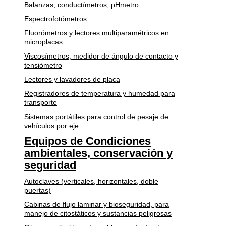
Balanzas, conductímetros, pHmetro
Espectrofotómetros
Fluorómetros y lectores multiparamétricos en
microplacas
Viscosímetros, medidor de ángulo de contacto y
tensiómetro
Lectores y lavadores de placa
Registradores de temperatura y humedad para
transporte
Sistemas portátiles para control de pesaje de
vehículos por eje
Equipos de Condiciones
ambientales, conservación y
seguridad
Autoclaves (verticales, horizontales, doble
puertas)
Cabinas de flujo laminar y bioseguridad, para
manejo de citostáticos y sustancias peligrosas