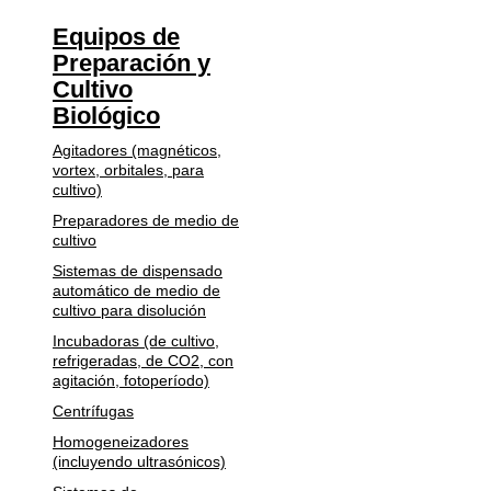
Equipos de
Preparación y
Cultivo
Biológico
Agitadores (magnéticos,
vortex, orbitales, para
cultivo)
Preparadores de medio de
cultivo
Sistemas de dispensado
automático de medio de
cultivo para disolución
Incubadoras (de cultivo,
refrigeradas, de CO2, con
agitación, fotoperíodo)
Centrífugas
Homogeneizadores
(incluyendo ultrasónicos)