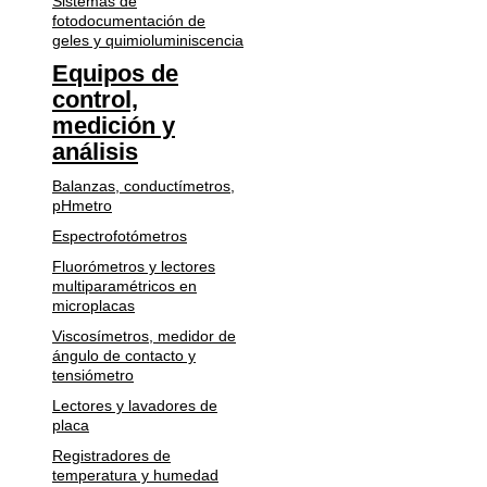
Sistemas de
fotodocumentación de
geles y quimioluminiscencia
Equipos de
control,
medición y
análisis
Balanzas, conductímetros,
pHmetro
Espectrofotómetros
Fluorómetros y lectores
multiparamétricos en
microplacas
Viscosímetros, medidor de
ángulo de contacto y
tensiómetro
Lectores y lavadores de
placa
Registradores de
temperatura y humedad