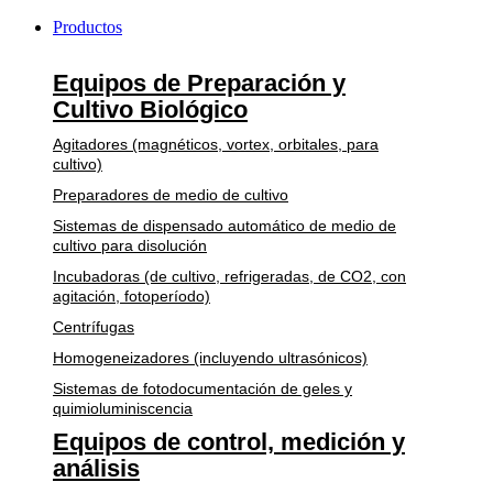
Productos
Equipos de Preparación y
Cultivo Biológico
Agitadores (magnéticos, vortex, orbitales, para
cultivo)
Preparadores de medio de cultivo
Sistemas de dispensado automático de medio de
cultivo para disolución
Incubadoras (de cultivo, refrigeradas, de CO2, con
agitación, fotoperíodo)
Centrífugas
Homogeneizadores (incluyendo ultrasónicos)
Sistemas de fotodocumentación de geles y
quimioluminiscencia
Equipos de control, medición y
análisis