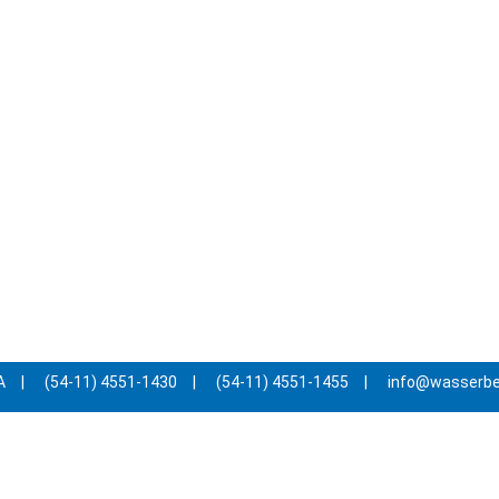
A
|
(54-11) 4551-1430
|
(54-11) 4551-1455
|
info@wasserb