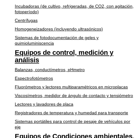
Incubadoras (de cultivo, refrigeradas, de CO2, con agitación,
fotoperíodo)
Centrífugas
Homogeneizadores (incluyendo ultrasónicos)
Sistemas de fotodocumentación de geles y
quimioluminiscencia
Equipos de control, medición y
análisis
Balanzas, conductímetros, pHmetro
Espectrofotómetros
Fluorómetros y lectores multiparamétricos en microplacas
Viscosímetros, medidor de ángulo de contacto y tensiómetro
Lectores y lavadores de placa
Registradores de temperatura y humedad para transporte
Sistemas portátiles para control de pesaje de vehículos por
eje
Equipos de Condiciones ambientales,