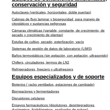
conservación y seguridad
Autoclaves (verticales, horizontales, doble puertas)
Cabinas de flujo laminar y bioseguridad, para manejo de
citostáticos y sustancias peligrosas
Cámaras climáticas (variable, constante, de crecimiento, de
secado y crecimiento de plantas)
Estufas de cultivo, secado, esterlización, vacío
Sistemas de gestión de datos de laboratorio (LIMS)
Baños termostáticos (sin agitación, con agitación, ultrasonido)
Chillers, circuladores, termos de LN2
Refrigeradores, freezers y ultrafreezers
Equipos especializados y de soporte
Bioterios ( racks ventilados, estaciones de cambiado)
Biorreactores y fermentadores
Disruptores celulares
Ensayos farmacéuticos (disolutores, desintegradores,
durómetros, friabilómetros, analizador de polvos)