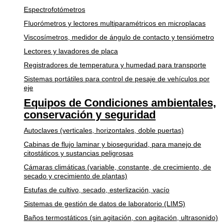
Espectrofotómetros
Fluorómetros y lectores multiparamétricos en microplacas
Viscosímetros, medidor de ángulo de contacto y tensiómetro
Lectores y lavadores de placa
Registradores de temperatura y humedad para transporte
Sistemas portátiles para control de pesaje de vehículos por
eje
Equipos de Condiciones ambientales,
conservación y seguridad
Autoclaves (verticales, horizontales, doble puertas)
Cabinas de flujo laminar y bioseguridad, para manejo de
citostáticos y sustancias peligrosas
Cámaras climáticas (variable, constante, de crecimiento, de
secado y crecimiento de plantas)
Estufas de cultivo, secado, esterlización, vacío
Sistemas de gestión de datos de laboratorio (LIMS)
Baños termostáticos (sin agitación, con agitación, ultrasonido)