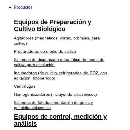
Productos
Equipos de Preparación y
Cultivo Biológico
Agitadores (magnéticos, vortex, orbitales, para
cultivo)
Preparadores de medio de cultivo
Sistemas de dispensado automático de medio de
cultivo para disolución
Incubadoras (de cultivo, refrigeradas, de CO2, con
agitación, fotoperíodo)
Centrífugas
Homogeneizadores (incluyendo ultrasónicos)
Sistemas de fotodocumentación de geles y
quimioluminiscencia
Equipos de control, medición y
análisis