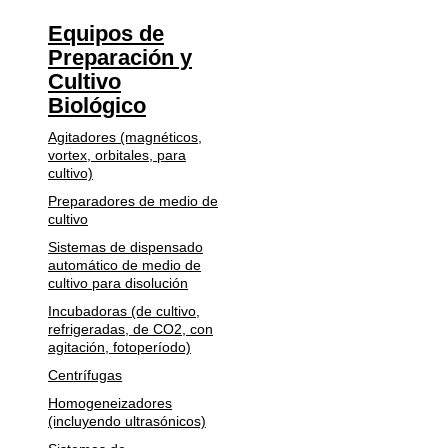
Equipos de
Preparación y
Cultivo
Biológico
Agitadores (magnéticos,
vortex, orbitales, para
cultivo)
Preparadores de medio de
cultivo
Sistemas de dispensado
automático de medio de
cultivo para disolución
Incubadoras (de cultivo,
refrigeradas, de CO2, con
agitación, fotoperíodo)
Centrífugas
Homogeneizadores
(incluyendo ultrasónicos)