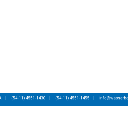
A
|
(54-11) 4551-1430
|
(54-11) 4551-1455
|
info@wasserb