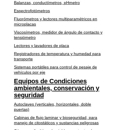
Balanzas, conductímetros, pHmetro
Espectrofotómetros
Fluorómetros y lectores multiparamétricos en
microplacas
Viscosímetros, medidor de ángulo de contacto y
tensiómetro
Lectores y lavadores de placa
Registradores de temperatura y humedad para
transporte
Sistemas portátiles para control de pesaje de
vehículos por eje
Equipos de Condiciones
ambientales, conservación y
seguridad
Autoclaves (verticales, horizontales, doble
puertas)
Cabinas de flujo laminar y bioseguridad, para
manejo de citostáticos y sustancias peligrosas