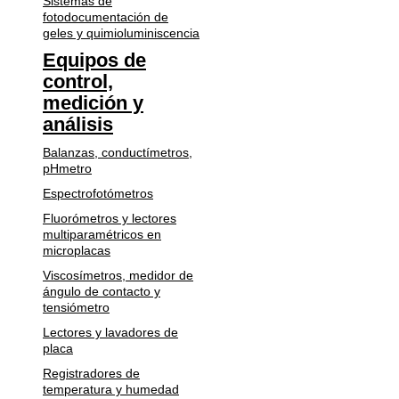
Sistemas de
fotodocumentación de
geles y quimioluminiscencia
Equipos de
control,
medición y
análisis
Balanzas, conductímetros,
pHmetro
Espectrofotómetros
Fluorómetros y lectores
multiparamétricos en
microplacas
Viscosímetros, medidor de
ángulo de contacto y
tensiómetro
Lectores y lavadores de
placa
Registradores de
temperatura y humedad